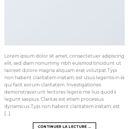
Lorem ipsum dolor sit amet, consectetuer adipiscing
elit, sed diam nonummy nibh euismod tincidunt ut
laoreet dolore magna aliquam erat volutpat.Typi
non habent claritatem insitam; est usus legentis in iis
qui facit eorum claritatem. Investigationes
demonstraverunt lectores legere me lius quod ii
legunt saepius. Claritas est etiam processus
dynamicus Typi non habent claritatem insitam; est
[…]
CONTINUER LA LECTURE
→