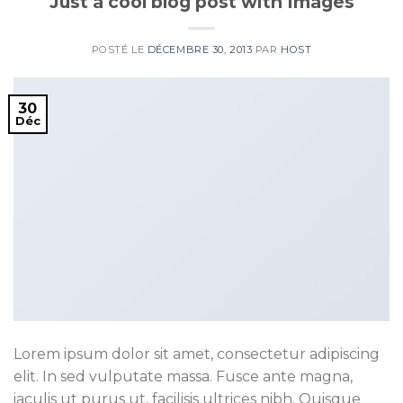
Just a cool blog post with Images
POSTÉ LE
DÉCEMBRE 30, 2013
PAR
HOST
30
Déc
Lorem ipsum dolor sit amet, consectetur adipiscing
elit. In sed vulputate massa. Fusce ante magna,
iaculis ut purus ut, facilisis ultrices nibh. Quisque