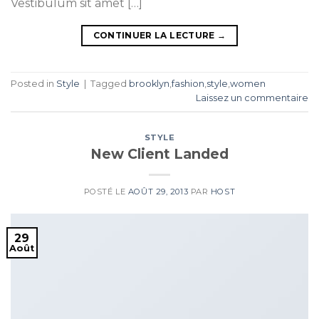
Vestibulum sit amet […]
CONTINUER LA LECTURE
→
Posted in
Style
|
Tagged
brooklyn
,
fashion
,
style
,
women
Laissez un commentaire
STYLE
New Client Landed
POSTÉ LE
AOÛT 29, 2013
PAR
HOST
29
Août