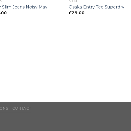
S
MEN
 Slim Jeans Noisy May
Osaka Entry Tee Superdry
.00
£
29.00
IONS
CONTACT