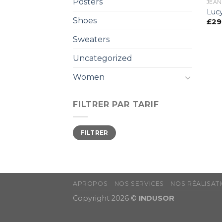
Posters
JEAN
Lucy
Shoes
£
29
Sweaters
Uncategorized
Women
FILTRER PAR TARIF
FILTRER
APROPOS
NOS SERVICES
NOS RÉALISAT
Copyright 2026 ©
INDUSOR