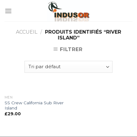
Skip
to
content
ACCUEIL
/
PRODUITS IDENTIFIÉS “RIVER
ISLAND”
FILTRER
MEN
SS Crew California Sub River
Island
£
29.00