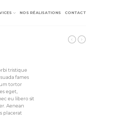
VICES
NOS RÉALISATIONS
CONTACT
bi tristique
esuada fames
lum tortor
ies eget,
ec eu libero sit
er. Aenean
is placerat