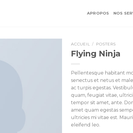
APROPOS
NOS SER
ACCUEIL
/
POSTERS
Flying Ninja
Pellentesque habitant mor
senectus et netus et mal
ac turpis egestas. Vestibu
quam, feugiat vitae, ultric
tempor sit amet, ante. Don
amet quam egestas semp
ultricies mi vitae est. Maur
eleifend leo.